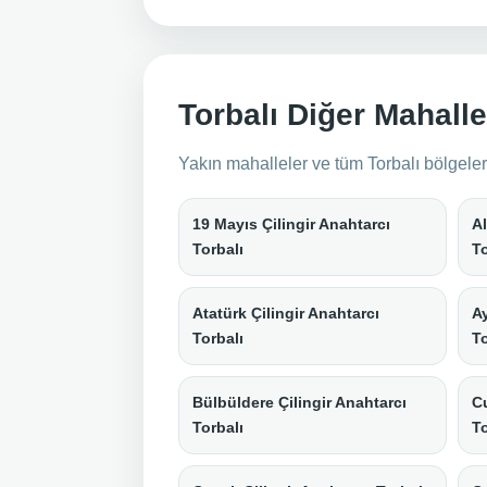
Torbalı Diğer Mahalle 
Yakın mahalleler ve tüm Torbalı bölgeleri
19 Mayıs Çilingir Anahtarcı
Al
Torbalı
To
Atatürk Çilingir Anahtarcı
Ay
Torbalı
To
Bülbüldere Çilingir Anahtarcı
Cu
Torbalı
To