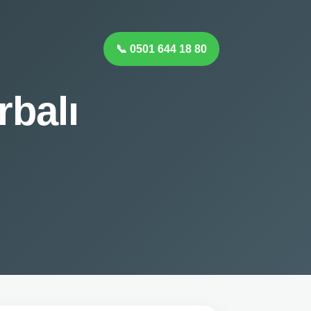
📞 0501 644 18 80
rbalı