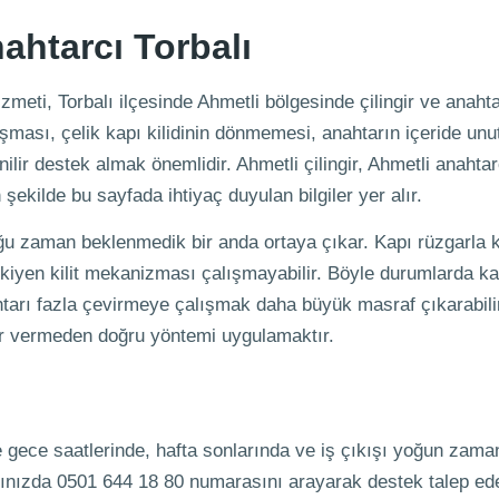
nahtarcı Torbalı
zmeti, Torbalı ilçesinde Ahmetli bölgesinde çilingir ve anahta
ışması, çelik kapı kilidinin dönmemesi, anahtarın içeride unu
nilir destek almak önemlidir. Ahmetli çilingir, Ahmetli anahta
 şekilde bu sayfada ihtiyaç duyulan bilgiler yer alır.
oğu zaman beklenmedik bir anda ortaya çıkar. Kapı rüzgarla ka
 eskiyen kilit mekanizması çalışmayabilir. Böyle durumlarda ka
tarı fazla çevirmeye çalışmak daha büyük masraf çıkarabili
rar vermeden doğru yöntemi uygulamaktır.
e gece saatlerinde, hafta sonlarında ve iş çıkışı yoğun zama
ığınızda 0501 644 18 80 numarasını arayarak destek talep ede