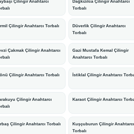
ybaşı Çilingir Anahtarcı
Dağkızılca Çilingir Anahtarcı
rbalı
Torbalı
rmil Çilingir Anahtarcı Torbalı
Düverlik Çilingir Anahtarcı
Torbalı
vzi Çakmak Çilingir Anahtarcı
Gazi Mustafa Kemal Çilingir
rbalı
Anahtarcı Torbalı
önü Çilingir Anahtarcı Torbalı
İstiklal Çilingir Anahtarcı Torba
rakuyu Çilingir Anahtarcı
Karaot Çilingir Anahtarcı Torba
rbalı
rbaş Çilingir Anahtarcı Torbalı
Kuşçuburun Çilingir Anahtarc
Torbalı