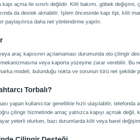
kapı açma ile sınırlı değildir. Kilit bakımı, göbek değişimi, ç
arında da destek alınabilir. İşlem öncesinde kapı tipi, kilit ma
er paylaşılırsa daha net yönlendirme yapılır.
r
veya araç kapısının açılamaması durumunda oto çilingir deste
lit mekanizmasına veya kaporta yüzeyine zarar verebilir. Bu 
n marka modeli, bulunduğu nokta ve sorunun türü net şekilde p
ahtarcı Torbalı?
sı yapan kullanıcılar genellikle hızlı ulaşılabilir, telefonda 
ğru çilingir hizmetinde amaç yalnızca kapıyı açmak değil, ki
yar yeterli olurken, bazı durumlarda kilit veya barel değişim
nde Çilingir Desteği