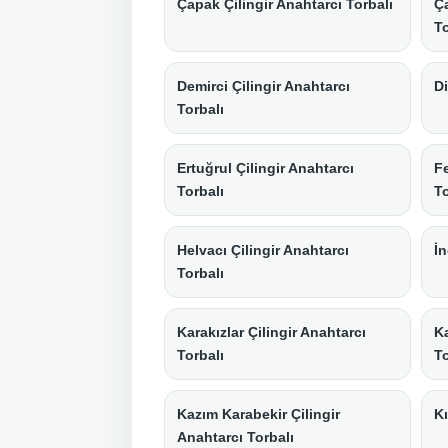
Çapak Çilingir Anahtarcı Torbalı
Ça
To
Demirci Çilingir Anahtarcı
Di
Torbalı
Ertuğrul Çilingir Anahtarcı
Fe
Torbalı
To
Helvacı Çilingir Anahtarcı
İn
Torbalı
Karakızlar Çilingir Anahtarcı
Ka
Torbalı
To
Kazım Karabekir Çilingir
Kı
Anahtarcı Torbalı