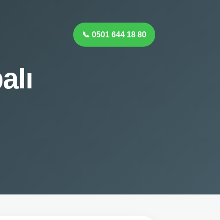
📞 0501 644 18 80
alı