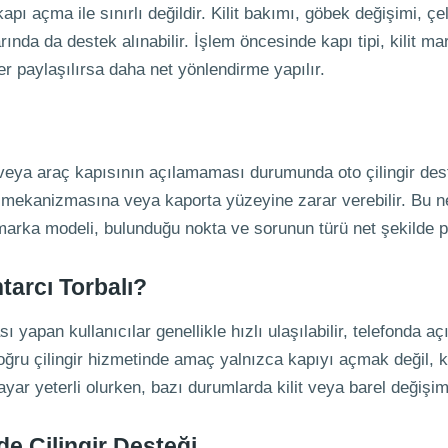
pı açma ile sınırlı değildir. Kilit bakımı, göbek değişimi, çel
arında da destek alınabilir. İşlem öncesinde kapı tipi, kilit ma
er paylaşılırsa daha net yönlendirme yapılır.
veya araç kapısının açılamaması durumunda oto çilingir deste
it mekanizmasına veya kaporta yüzeyine zarar verebilir. Bu n
n marka modeli, bulunduğu nokta ve sorunun türü net şekilde p
tarcı Torbalı?
ı yapan kullanıcılar genellikle hızlı ulaşılabilir, telefonda aç
ğru çilingir hizmetinde amaç yalnızca kapıyı açmak değil, ki
yar yeterli olurken, bazı durumlarda kilit veya barel değişim
de Çilingir Desteği