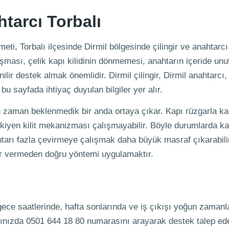
htarcı Torbalı
eti, Torbalı ilçesinde Dirmil bölgesinde çilingir ve anahtarcı 
ışması, çelik kapı kilidinin dönmemesi, anahtarın içeride unu
ilir destek almak önemlidir. Dirmil çilingir, Dirmil anahtarcı
bu sayfada ihtiyaç duyulan bilgiler yer alır.
ğu zaman beklenmedik bir anda ortaya çıkar. Kapı rüzgarla kapa
 eskiyen kilit mekanizması çalışmayabilir. Böyle durumlarda ka
tarı fazla çevirmeye çalışmak daha büyük masraf çıkarabili
rar vermeden doğru yöntemi uygulamaktır.
 gece saatlerinde, hafta sonlarında ve iş çıkışı yoğun zaman
ığınızda 0501 644 18 80 numarasını arayarak destek talep ede