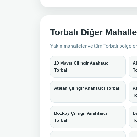
Torbalı Diğer Mahalle 
Yakın mahalleler ve tüm Torbalı bölgeleri
19 Mayıs Çilingir Anahtarcı
Ah
Torbalı
To
Atalan Çilingir Anahtarcı Torbalı
At
To
Bozköy Çilingir Anahtarcı
Bü
Torbalı
To