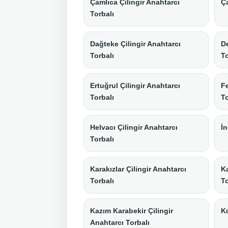
Çamlıca Çilingir Anahtarcı
Ça
Torbalı
Dağteke Çilingir Anahtarcı
De
Torbalı
To
Ertuğrul Çilingir Anahtarcı
Fe
Torbalı
To
Helvacı Çilingir Anahtarcı
İn
Torbalı
Karakızlar Çilingir Anahtarcı
Ka
Torbalı
To
Kazım Karabekir Çilingir
Kı
Anahtarcı Torbalı