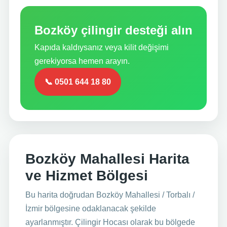
Bozköy çilingir desteği alın
Kapıda kaldıysanız veya kilit değişimi
gerekiyorsa hemen arayın.
📞 0501 644 18 80
Bozköy Mahallesi Harita
ve Hizmet Bölgesi
Bu harita doğrudan Bozköy Mahallesi / Torbalı /
İzmir bölgesine odaklanacak şekilde
ayarlanmıştır. Çilingir Hocası olarak bu bölgede