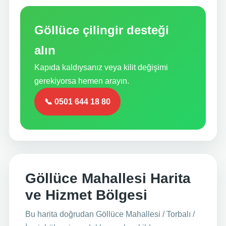
Göllüce çilingir desteği
alın
Kapıda kaldıysanız veya kilit değişimi
gerekiyorsa hemen arayın.
📞 0501 644 18 80
Göllüce Mahallesi Harita
ve Hizmet Bölgesi
Bu harita doğrudan Göllüce Mahallesi / Torbalı /