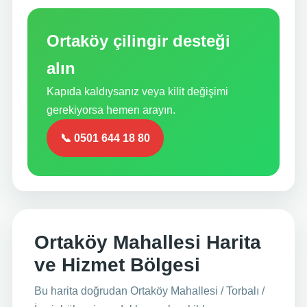
Ortaköy çilingir desteği
alın
Kapıda kaldıysanız veya kilit değişimi
gerekiyorsa hemen arayın.
📞 0501 644 18 80
Ortaköy Mahallesi Harita
ve Hizmet Bölgesi
Bu harita doğrudan Ortaköy Mahallesi / Torbalı /